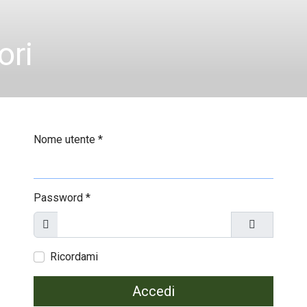
ori
Nome utente
*
Password
*
Mostra
Mostra pa
Ricordami
Accedi