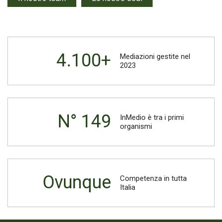
4.100+
Mediazioni gestite nel
2023
N° 149
InMedio è tra i primi
organismi
Ovunque
Competenza in tutta
Italia