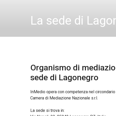
La sede di Lago
Organismo di mediazio
sede di
Lagonegro
InMedio opera con competenza nel circondario d
Camera di Mediazione Nazionale s.r.l.
La sede si trova in: