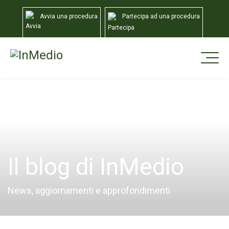
Avvia una procedura
Partecipa ad una procedura
Home
Blog
Organismo
Presentazione vademecum "vivere in condominio&q...
Il blog di InMedio
News, aggiornamenti e approfondimenti